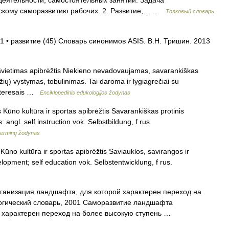
деятельности, самостоятельных занятий. Задача
ескому саморазвитию рабочих. 2. Развитие,… …
Толковый словарь
1 • развитие (45) Словарь синонимов ASIS. В.Н. Тришин. 2013
 švietimas apibrėžtis Niekieno nevadovaujamas, savarankiškas
džių) vystymas, tobulinimas. Tai daroma ir lygiagrečiai su
interesais …
Enciklopedinis edukologijos žodynas
s Kūno kultūra ir sportas apibrėžtis Savarankiškas protinis
: angl. self instruction vok. Selbstbildung, f rus.
terminų žodynas
Kūno kultūra ir sportas apibrėžtis Saviauklos, savirangos ir
elopment; self education vok. Selbstentwicklung, f rus.
анизация ландшафта, для которой характерен переход на
логический словарь, 2001 Саморазвитие ландшафта
 характерен переход на более высокую ступень …