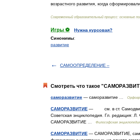
возрастного
развития
,
когда
сформировали
Современный
образовательный
процесс:
основные
по
Игры ⚽
Нужна курсовая?
Синонимы
:
развитие
САМООПРЕДЕЛЕНИЕ –
Смотреть что такое "САМОРАЗВИТИ
саморазвитие
— саморазвитие …
Орфогр
САМОРАЗВИТИЕ
— см. в ст. Самодвиже
Советская энциклопедия. Гл. редакция: Л. Ф
САМОРАЗВИТИЕ …
Философская энциклопеди
САМОРАЗВИТИЕ
— САМОРАЗВИТИЕ, самораз