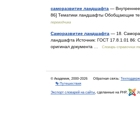
саморазвитие ландшафта
— Внутреннее 
86] Тематики ландшафты Обобщающие 
переводчика
Саморазвитие ландшафта
— 18. Самора
ландшафта Источник: ГОСТ 17.8.1.01 86:
оригинал документа …
Словарь-справочник т
© Академик, 2000-2026
Обратная связь:
Техподдерж
👣 Путешествия
Экспорт словарей на сайты
, сделанные на PHP,
Jo