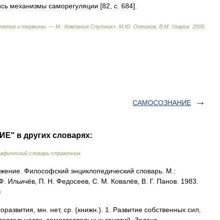
сь
механизмы
саморегуляции
[
82
,
c
.
684
].
нятия
и
термины
. —
М
.
:
Компания
Спутник
+
.
М
.
Ю
.
Олешков
,
В
.
М
.
Уваров
.
2006
.
САМОСОЗНАНИЕ
Е" в других словарях:
афический словарь-справочник
ние. Философский энциклопедический словарь. М.:
. Ильичёв, П. Н. Федосеев, С. М. Ковалёв, В. Г. Панов. 1983.
я
вития, мн. нет, ср. (книжн.). 1. Развитие собственных сил,