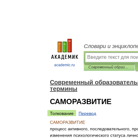
Словари и энциклоп
academic.ru
Современный образовательный процесс: основные понятия и термины
Современный образователь
термины
САМОРАЗВИТИЕ
Толкование
Перевод
САМОРАЗВИТИЕ
процесс
активного
,
последовательного
,
пр
изменения
психологического
статуса
личн