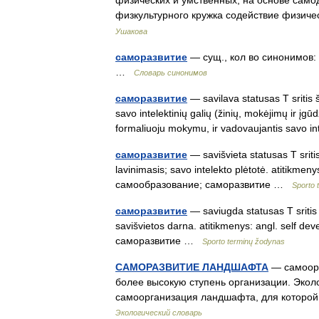
физических и умственных, на основе само
физкультурного кружка содействие физич
Ушакова
саморазвитие
— сущ., кол во синонимов: 
…
Словарь синонимов
саморазвитие
— savilava statusas T sritis
savo intelektinių galių (žinių, mokėjimų ir įgū
formaliuoju mokymu, ir vadovaujantis savo 
саморазвитие
— savišvieta statusas T sriti
lavinimasis; savo intelekto plėtotė. atitikmenys
самообразование; саморазвитие …
Sporto 
саморазвитие
— saviugda statusas T sritis 
savišvietos darna. atitikmenys: angl. self dev
саморазвитие …
Sporto terminų žodynas
САМОРАЗВИТИЕ ЛАНДШАФТА
— самоорг
более высокую ступень организации. Эко
самоорганизация ландшафта, для которой
Экологический словарь