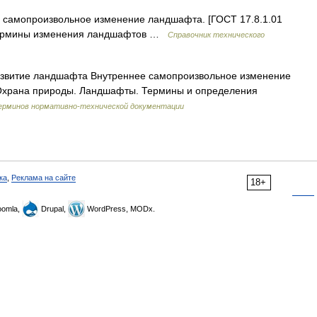
самопроизвольное изменение ландшафта. [ГОСТ 17.8.1.01
термины изменения ландшафтов …
Справочник технического
звитие ландшафта Внутреннее самопроизвольное изменение
 Охрана природы. Ландшафты. Термины и определения
ерминов нормативно-технической документации
ка
,
Реклама на сайте
18+
omla,
Drupal,
WordPress, MODx.