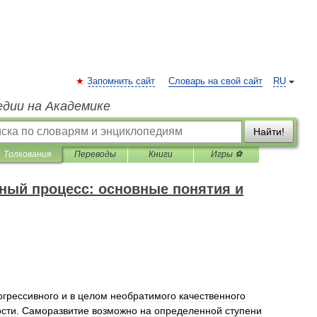
Запомнить сайт
Словарь на свой сайт
RU
едии на Академике
Найти!
Толкования
Переводы
Книги
Игры ⚽
ный процесс: основные понятия и
огрессивного
и
в
целом
необратимого
качественного
ости
.
Саморазвитие
возможно
на
определенной
ступени